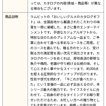
っては、カタログの内容(表紙・商品等）が異な
る場合もございます。
商品説明
ラムビットの『おいしいグルメのカタログギフ
ト』は、全国各地から厳選されたこだわりの味
覚を一冊に凝縮した、まさに食のエンターテイ
ンメントです。手頃なカジュアルギフトから、
特別な日のためのプレミアムな一品まで、ご予
算に合わせて選べる多彩なコースをご用意。ど
のコースを選んでも、贈る方のセンスと、受け
取る方の満足度を高い次元で両立させます。カ
タログのページをめくれば、産地直送の新鮮な
魚介や精肉、老舗が守り続ける伝統の味、そし
て心ときめく華やかなスイーツまで、約300点
を超える圧倒的なラインナップが広がります。
性別や世代を問わず、「今これが食べたかっ
た」という至福の一品に必ず出会えるのが、本
シリーズ最大の魅力です。ライフスタイルに合
わせて、ご自身の好きなタイミングでお取り寄
せいただけるため、お忙しい方への贈り物とし
ても大変喜ばれています。結婚・出産の内祝