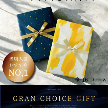
GRAN CHOICE GIFTは20年選ばれ続けて累計レビュー2,168件。売上No.1・評価4.7