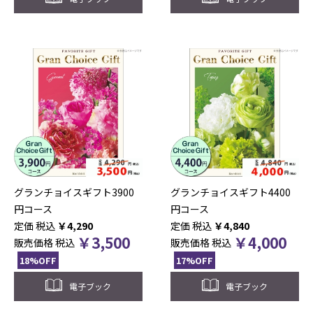
グランチョイスギフト3900
グランチョイスギフト4400
円コース
円コース
税込
￥
4,290
税込
￥
4,840
￥
3,500
￥
4,000
販売価格
税込
販売価格
税込
18%OFF
17%OFF
電子ブック
電子ブック