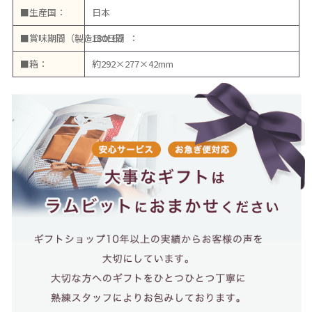
■生産国：
日本
■賞味期間（製造日から）：
180日間
■箱：
約292×277×42mm