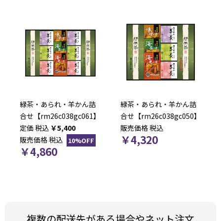
緑茶・あられ・羊かん詰
緑茶・あられ・羊かん詰
合せ【rm26c038gc061】
合せ【rm26c038gc050】
税込
￥
5,400
販売価格
税込
￥
4,320
販売価格
税込
10%OFF
￥
4,860
複数の配送先がある場合やネット注文