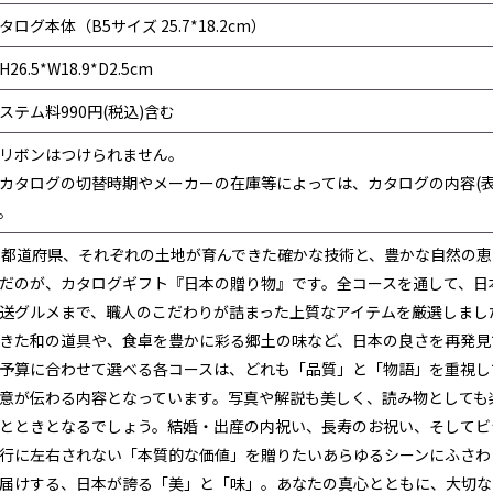
タログ本体（B5サイズ 25.7*18.2cm）
H26.5*W18.9*D2.5cm
ステム料990円(税込)含む
リボンはつけられません。
カタログの切替時期やメーカーの在庫等によっては、カタログの内容(
。
7都道府県、それぞれの土地が育んできた確かな技術と、豊かな自然の
だのが、カタログギフト『日本の贈り物』です。全コースを通して、日
送グルメまで、職人のこだわりが詰まった上質なアイテムを厳選しまし
きた和の道具や、食卓を豊かに彩る郷土の味など、日本の良さを再発見
予算に合わせて選べる各コースは、どれも「品質」と「物語」を重視し
意が伝わる内容となっています。写真や解説も美しく、読み物としても
とときとなるでしょう。結婚・出産の内祝い、長寿のお祝い、そしてビ
行に左右されない「本質的な価値」を贈りたいあらゆるシーンにふさわ
届けする、日本が誇る「美」と「味」。あなたの真心とともに、大切な