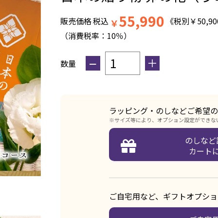
55,990
販売価格
税込
《税別
￥
50,90
￥
（消費税率：
10％
）
−
＋
数量
ラッピング・のしなどご希望の
※サイズ等により、オプション設定ができな
のしなど
カート
ご自宅用など、ギフトオプショ