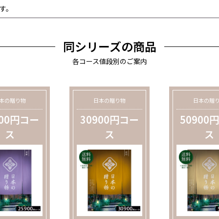
す。
同シリーズの商品
各コース値段別のご案内
本の贈り物
日本の贈り物
日本の贈
900円コー
30900円コー
50900
ス
ス
ス