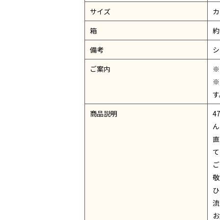
サイズ
カ
箱
約
備考
シ
ご案内
※
※
す
商品説明
4
ん
直
て
ご
敬
ひ
流
お