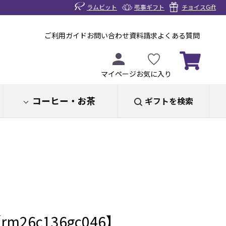
ラムビット
弔事ギフト
チョイスGift
ご利用ガイド
お問い合わせ
資料請求
よくある質問
マイページ
お気に入り
コーヒー・お茶
ギフトを検索
m26c136gc046】