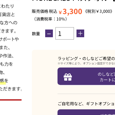
3,300
販売価格
税込
《税別
￥
3,000
》
￥
（消費税率：
10％
）
−
＋
数量
ラッピング・のしなどご希望の
※サイズ等により、オプション設定ができな
のしなど
カート
ご自宅用など、ギフトオプショ