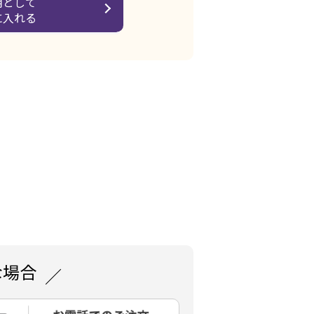
用として
に入れる
な場合