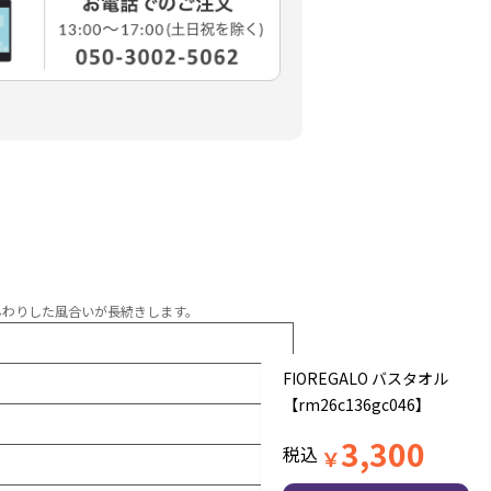
んわりした風合いが長続きします。
FIOREGALO バスタオル
【rm26c136gc046】
3,300
税込
￥