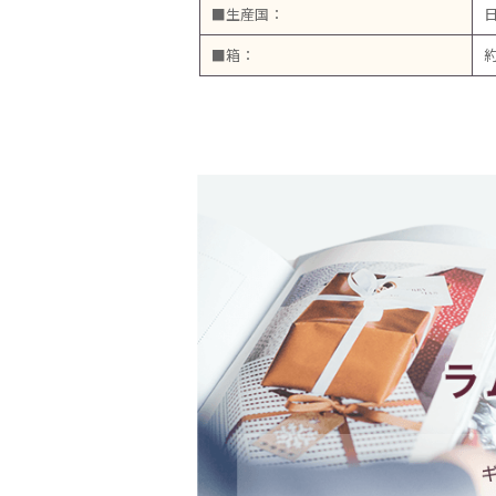
■生産国：
■箱：
約