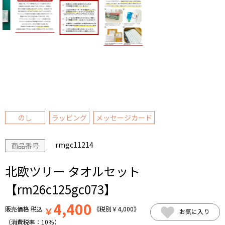
のし
ラッピング
メッセージカード
rmgc11214
商品番号
北欧ツリー タオルセット
【rm26c125gc073】
4,400
販売価格
税込
￥
《税別
￥
4,000
》
お気に入り
（消費税率：
10％
）